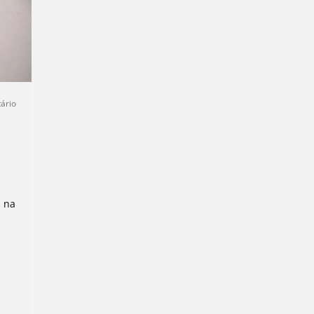
ário
s na