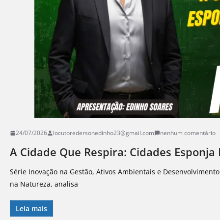
24/07/2026
locutoredersonedinho23@gmail.com
nenhum comentário
A Cidade Que Respira: Cidades Esponja 
Série Inovação na Gestão, Ativos Ambientais e Desenvolviment
na Natureza, analisa
Leia mais