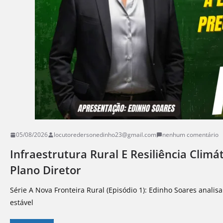
05/08/2026
locutoredersonedinho23@gmail.com
nenhum comentário
Infraestrutura Rural E Resiliência Climá
Plano Diretor
Série A Nova Fronteira Rural (Episódio 1): Edinho Soares analis
estável