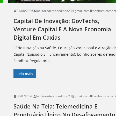
01/08/2026
locutoredersonedinho23@gmail.com
nenhum coment
Capital De Inovação: GovTechs,
Venture Capital E A Nova Economia
Digital Em Caxias
Série Inovação na Saúde, Educação Vocacional e Atração d
Capital (Episódio 3 – Encerramento): Edinho Soares defend
Sandbox Regulatório
Leia mais
30/07/2026
locutoredersonedinho23@gmail.com
nenhum coment
Saúde Na Tela: Telemedicina E
Prontuário Único No Desafogamento