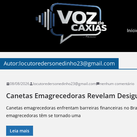
Iníci
Autor:
locutoredersonedinho23@gmail.com
08/08/2026
locutoredersonedinho23@gmail.com
nenhum comentário
Canetas Emagrecedoras Revelam Desig
Canetas emagrecedoras enfrentam barreiras financeiras no Bras
emagrecedoras têm se tornado uma
Leia mais