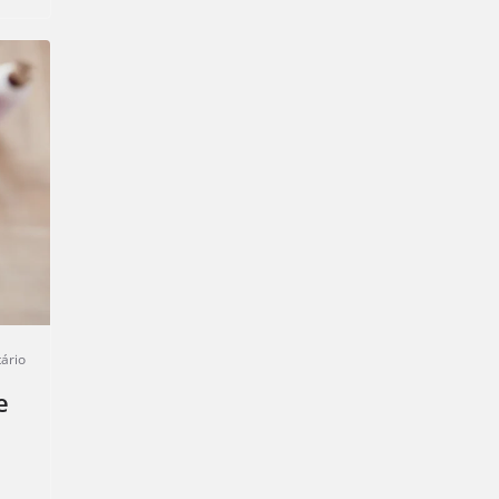
ário
e