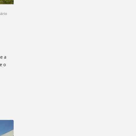
ário
te a
e o