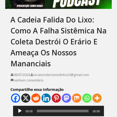
A Cadeia Falida Do Lixo:
Como A Falha Sistêmica Na
Coleta Destrói O Erário E
Ameaça Os Nossos
Mananciais
06/07/2026
locutoredersonedinho23@gmail.com
nenhum comentário
Compartilhe essa Informação
Tocador
00:00
00:00
de