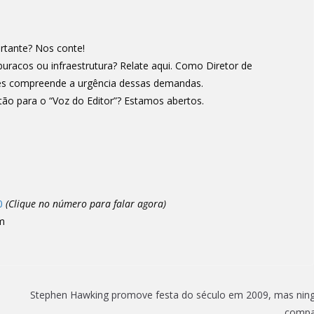
rtante? Nos conte!
racos ou infraestrutura? Relate aqui. Como Diretor de
res compreende a urgência dessas demandas.
ão para o “Voz do Editor”? Estamos abertos.
0
(Clique no número para falar agora)
m
Stephen Hawking promove festa do século em 2009, mas ni
compa