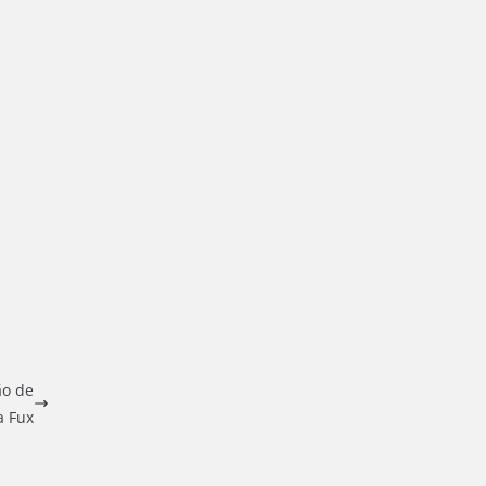
ão de
a Fux