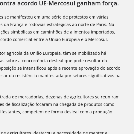
 contra acordo UE-Mercosul ganham força.
eses se manifestou em uma série de protestos em várias
s da França e rodovias estratégicas ao norte de Paris. Na
speções simbólicas em caminhões de alimentos importados,
ordo comercial entre a União Europeia e o Mercosul.
tor agrícola da União Europeia, têm se mobilizado há
as sobre a concorrência desleal que pode resultar da
posição se intensificou após a recente aprovação do acordo
ar da resistência manifestada por setores significativos na
ntrada de mercadorias, dezenas de agricultores se reuniram
es de fiscalização focaram na chegada de produtos como
nifestantes, competem de forma desleal com a produção
al de agricultores, destacou a necessidade de manter a