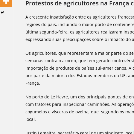
Protestos de agricultores na França
A crescente insatisfação entre os agricultores franc
regiões do país, incluindo o maior porto de contêinere
última segunda-feira, os agricultores realizaram in
expressando suas preocupações sobre o impacto do ac
Os agricultores, que representam a maior parte do se
semanas contra o acordo, que tem gerado controvérsi
importação de produtos de países sul-americanos. A o
por parte da maioria dos Estados-membros da UE, apes
França.
No porto de Le Havre, um dos principais pontos de e
com tratores para inspecionar caminhões. As operaçõ
cogumelos e vísceras de ovelha, que, segundo os ma
local.
Justin Lemaitre, secretário-geral de um sindicato loc