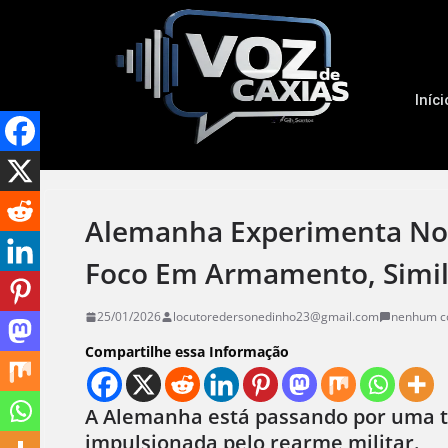
Iníci
Alemanha Experimenta Nov
Foco Em Armamento, Simil
25/01/2026
locutoredersonedinho23@gmail.com
nenhum c
Compartilhe essa Informação
A Alemanha está passando por uma tr
impulsionada pelo rearme militar.