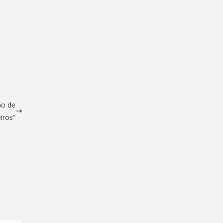
ão de
iros”