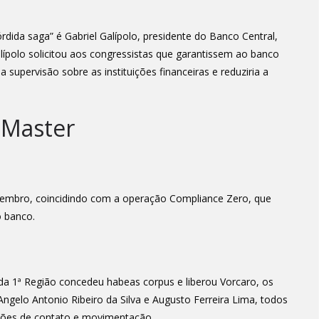
dida saga” é Gabriel Galípolo, presidente do Banco Central,
lípolo solicitou aos congressistas que garantissem ao banco
 supervisão sobre as instituições financeiras e reduziria a
 Master
vembro, coincidindo com a operação Compliance Zero, que
o banco.
da 1ª Região concedeu habeas corpus e liberou Vorcaro, os
, Angelo Antonio Ribeiro da Silva e Augusto Ferreira Lima, todos
ições de contato e movimentação.