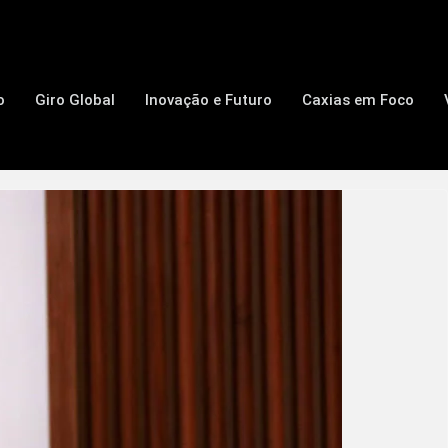
o
Giro Global
Inovação e Futuro
Caxias em Foco