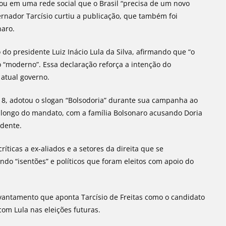
ou em uma rede social que o Brasil “precisa de um novo
rnador Tarcísio curtiu a publicação, que também foi
naro.
 do presidente Luiz Inácio Lula da Silva, afirmando que “o
o “moderno”. Essa declaração reforça a intenção do
 atual governo.
2018, adotou o slogan “Bolsodoria” durante sua campanha ao
o longo do mandato, com a família Bolsonaro acusando Doria
idente.
íticas a ex-aliados e a setores da direita que se
do “isentões” e políticos que foram eleitos com apoio do
vantamento que aponta Tarcísio de Freitas como o candidato
com Lula nas eleições futuras.