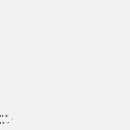
cutir
crime