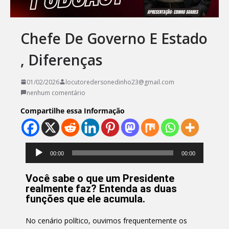
Chefe De Governo E Estado
, Diferenças
01/02/2026
locutoredersonedinho23@gmail.com
nenhum comentário
Compartilhe essa Informação
Tocador
00:00
00:00
de
áudio
Você sabe o que um Presidente
realmente faz? Entenda as duas
funções que ele acumula.
No cenário político, ouvimos frequentemente os