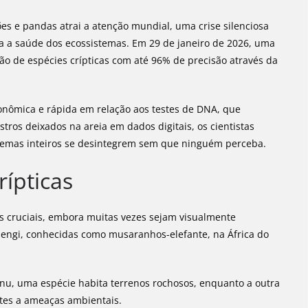
s e pandas atrai a atenção mundial, uma crise silenciosa
a a saúde dos ecossistemas. Em 29 de janeiro de 2026, uma
ção de espécies crípticas com até 96% de precisão através da
onômica e rápida em relação aos testes de DNA, que
tros deixados na areia em dados digitais, os cientistas
temas inteiros se desintegrem sem que ninguém perceba.
rípticas
cruciais, embora muitas vezes sejam visualmente
 sengi, conhecidas como musaranhos-elefante, na África do
 nu, uma espécie habita terrenos rochosos, enquanto a outra
ntes a ameaças ambientais.