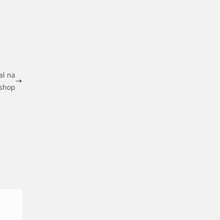
al na
eshop