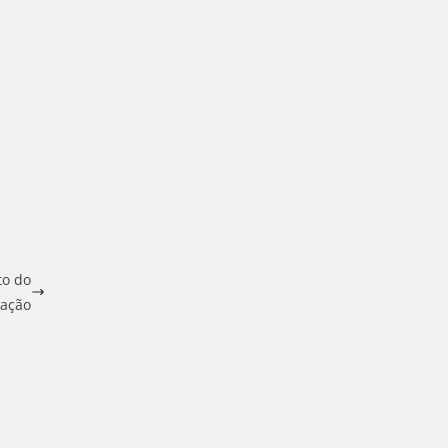
to do
lação