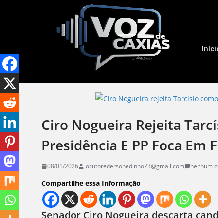
Iníci
Ciro Nogueira Rejeita Tar
Presidência E PP Foca Em F
08/01/2026
locutoredersonedinho23@gmail.com
nenhum c
Compartilhe essa Informação
Senador Ciro Nogueira descarta candi