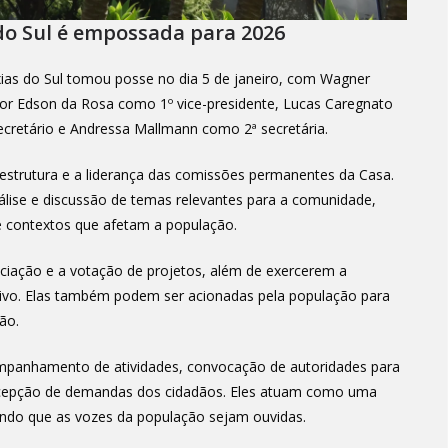
do Sul é empossada para 2026
ias do Sul tomou posse no dia 5 de janeiro, com Wagner
por Edson da Rosa como 1º vice-presidente, Lucas Caregnato
ecretário e Andressa Mallmann como 2ª secretária.
trutura e a liderança das comissões permanentes da Casa.
ise e discussão de temas relevantes para a comunidade,
 e contextos que afetam a população.
eciação e a votação de projetos, além de exercerem a
utivo. Elas também podem ser acionadas pela população para
ão.
ompanhamento de atividades, convocação de autoridades para
 recepção de demandas dos cidadãos. Eles atuam como uma
ntindo que as vozes da população sejam ouvidas.