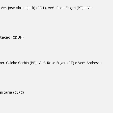
er. José Abreu (Jack) (PDT), Verª. Rose Frigeri (PT) e Ver.
itação (CDUH)
er. Calebe Garbin (PP), Verª. Rose Frigeri (PT) e Verª. Andressa
nitária (CLPC)