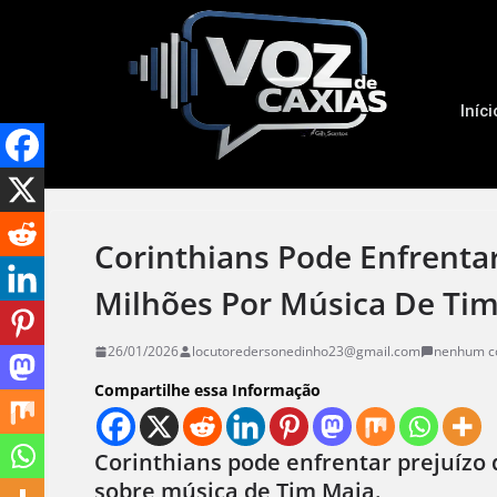
Iníci
Corinthians Pode Enfrentar
Milhões Por Música De Ti
26/01/2026
locutoredersonedinho23@gmail.com
nenhum c
Compartilhe essa Informação
Corinthians pode enfrentar prejuízo 
sobre música de Tim Maia.