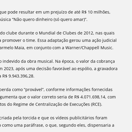
que pode resultar em um prejuízo de até R$ 10 milhões,
úsica “Não quero dinheiro (só quero amar)”.
 do clube durante o Mundial de Clubes de 2012, nas quais
a promover o time. Essa adaptação gerou uma ação judicial
 Carmelo Maia, em conjunto com a Warner/Chappell Music.
o indevido da obra musical. Na época, o valor da cobrança
 2023, após uma decisão favorável ao espólio, a gravadora
 R$ 9.943.396,28.
a perda como “provável”, conforme informações fornecidas
rgumenta que o valor correto seria de R$ 4.071.698,14, com
os do Regime de Centralização de Execuções (RCE).
criada pela torcida e que os vídeos publicitários foram
o como uma paráfrase, o que, segundo eles, dispensaria a