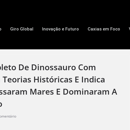
o
Giro Global
Inovação e Futuro
Caxias em Foco
pleto De Dinossauro Com
Teorias Históricas E Indica
essaram Mares E Dominaram A
o
omentário