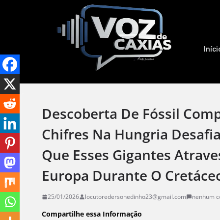
Iníci
Descoberta De Fóssil Com
Chifres Na Hungria Desafia 
Que Esses Gigantes Atrav
Europa Durante O Cretáce
25/01/2026
locutoredersonedinho23@gmail.com
nenhum c
Compartilhe essa Informação