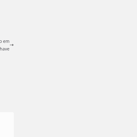
io em
chave