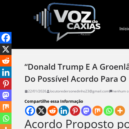
Iníci
“Donald Trump E A Groenl
Do Possível Acordo Para O 
22/01/2026
locutoredersonedinho23@gmail.com
nenhum c
Compartilhe essa Informação
Acordo Proposto p