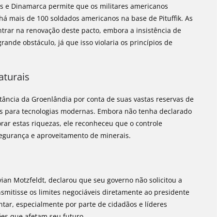
s e Dinamarca permite que os militares americanos
 mais de 100 soldados americanos na base de Pituffik. As
rar na renovação deste pacto, embora a insistência de
nde obstáculo, já que isso violaria os princípios de
aturais
tância da Groenlândia por conta de suas vastas reservas de
is para tecnologias modernas. Embora não tenha declarado
ar estas riquezas, ele reconheceu que o controle
segurança e aproveitamento de minerais.
vian Motzfeldt, declarou que seu governo não solicitou a
mitisse os limites negociáveis diretamente ao presidente
tar, especialmente por parte de cidadãos e líderes
es que afetam seu futuro.