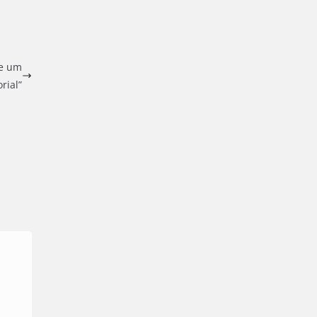
de um
rial”