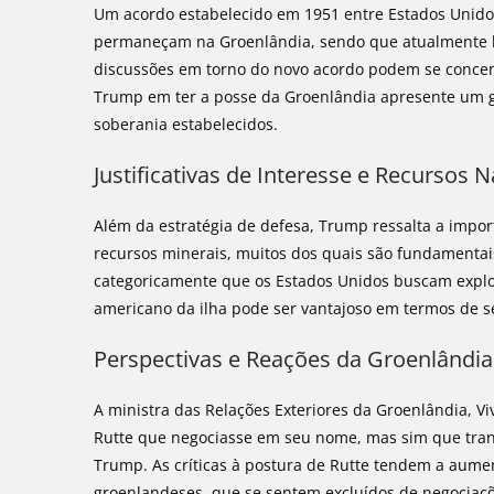
Um acordo estabelecido em 1951 entre Estados Unido
permaneçam na Groenlândia, sendo que atualmente há
discussões em torno do novo acordo podem se concent
Trump em ter a posse da Groenlândia apresente um gra
soberania estabelecidos.
Justificativas de Interesse e Recursos N
Além da estratégia de defesa, Trump ressalta a impor
recursos minerais, muitos dos quais são fundamenta
categoricamente que os Estados Unidos buscam explor
americano da ilha pode ser vantajoso em termos de 
Perspectivas e Reações da Groenlândia
A ministra das Relações Exteriores da Groenlândia, Vi
Rutte que negociasse em seu nome, mas sim que trans
Trump. As críticas à postura de Rutte tendem a aumen
groenlandeses, que se sentem excluídos de negociaçõ