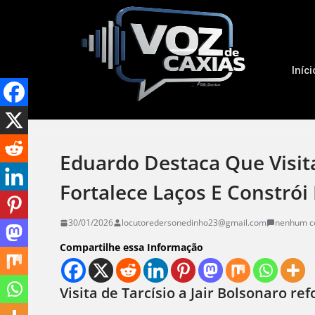
Iníci
Eduardo Destaca Que Visit
Fortalece Laços E Constrói
30/01/2026
locutoredersonedinho23@gmail.com
nenhum c
Compartilhe essa Informação
Visita de Tarcísio a Jair Bolsonaro r