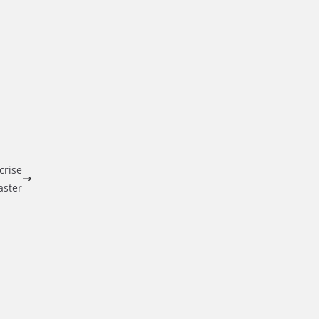
crise
aster