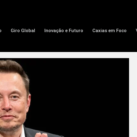
o
Giro Global
Inovação e Futuro
Caxias em Foco