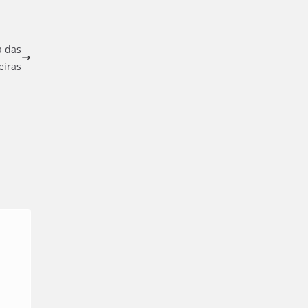
a das
eiras