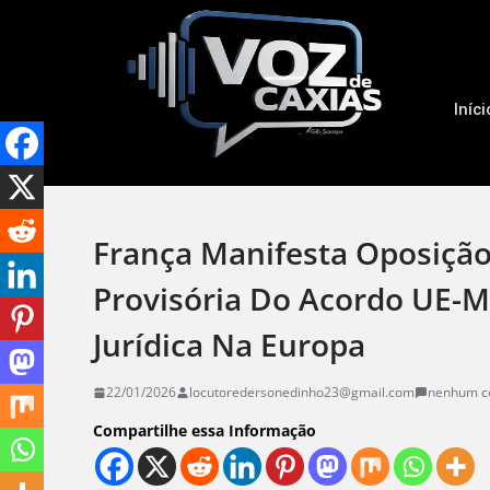
Iníci
França Manifesta Oposição
Provisória Do Acordo UE-M
Jurídica Na Europa
22/01/2026
locutoredersonedinho23@gmail.com
nenhum c
Compartilhe essa Informação