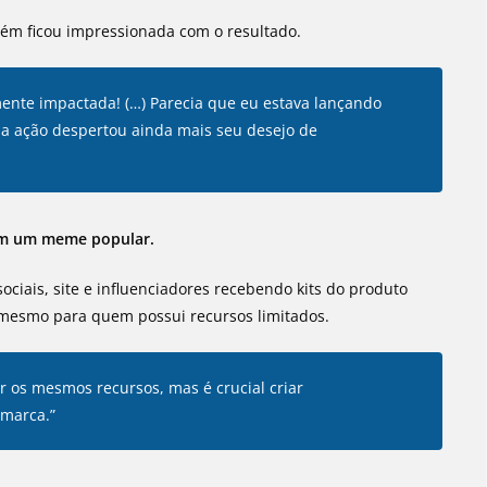
ém ficou impressionada com o resultado.
mente impactada! (…) Parecia que eu estava lançando
e a ação despertou ainda mais seu desejo de
m um meme popular.
ciais, site e influenciadores recebendo kits do produto
al, mesmo para quem possui recursos limitados.
os mesmos recursos, mas é crucial criar
 marca.”