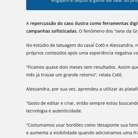
engajem e depois a gente vai falar do pro
A
repercussão do caso ilustra como ferramentas dig
campanhas sofisticadas.
O fenômeno dos “ovos da Gra
No estúdio de tatuagem do casal Cotô e Alessandra, n
próprios conteúdos após uma experiência negativa c
“Ficamos quase dois meses sem resultados. Assim qu
mês já trouxe um grande retorno”, relata Cotô.
Alessandra, por sua vez, aprendeu a utilizar as plat
“Gosto de editar e criar, então sempre estou buscand
tecnologia e autenticidade.
“Costumamos usar bordões como ‘desaponte sua famíli
e aumenta a visibilidade quando adicionamos uma fr