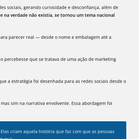
es sociais, gerando curiosidade e desconfiança, além de
e na verdade não existia, se tornou um tema nacional
 para parecer real — desde o nome e embalagem até a
co percebesse que se tratava de uma ação de marketing
que a estratégia foi desenhada para as redes sociais desde o
, mas sim na narrativa envolvente. Essa abordagem foi
 Elas criam aquela história que faz com que as pessoas