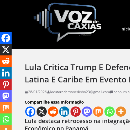
Iníci
Lula Critica Trump E Defe
Latina E Caribe Em Event
28/01/2026
locutoredersonedinho23@gmail.com
nenhum c
Compartilhe essa Informação
Lula destaca retrocesso na integraç
Econômico no Panamá.