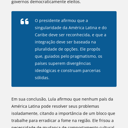
governos democraticamente eleitos.
O presidente afirmou que a
singularidade da América Latina e do
Caribe deve ser reconhecida, e que a
integração deve ser baseada na
pluralidade de opções. Ele propôs
que, guiados pelo pragmatismo, os
países superem divergências
ideológicas e construam parcerias
sólidas.
Em sua conclusão, Lula afirmou que nenhum país da
América Latina pode resolver seus problemas
isoladamente, citando a importância de um bloco que
trabalhe para erradicar a fome na região. Ele frisou a
necessidade de mudança de comportamento cultural