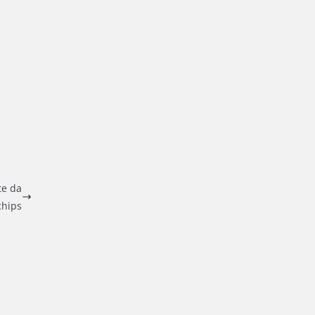
te da
chips