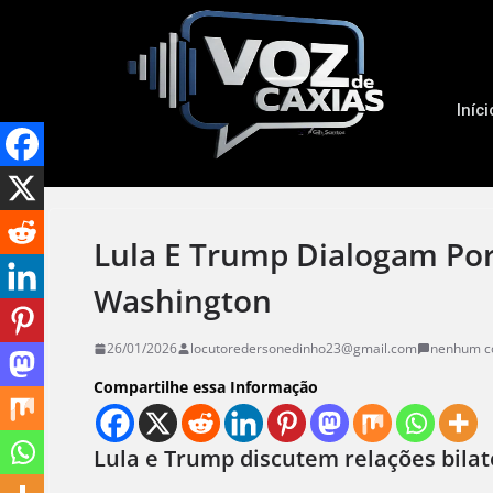
Iníci
Lula E Trump Dialogam Por
Washington
26/01/2026
locutoredersonedinho23@gmail.com
nenhum c
Compartilhe essa Informação
Lula e Trump discutem relações bila