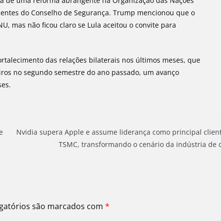
cia de uma reforma abrangente na Organização das Nações
nentes do Conselho de Segurança. Trump mencionou que o
, mas não ficou claro se Lula aceitou o convite para
ortalecimento das relações bilaterais nos últimos meses, que
leiros no segundo semestre do ano passado, um avanço
ses.
e
Nvidia supera Apple e assume liderança como principal clien
TSMC, transformando o cenário da indústria de 
gatórios são marcados com
*