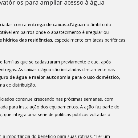
rvatórios para ampliar acesso à água
iciadas com a
entrega de caixas-d’água
no âmbito do
otável em bairros onde o abastecimento é irregular ou
e hídrica das residências
, especialmente em áreas periféricas
e famílias que se cadastraram previamente e que, após
e entregas. As caixas-d’água são instaladas diretamente nas
ro de água e maior autonomia para o uso doméstico
,
a de distribuição.
eficiados continue crescendo nas próximas semanas, com
ada para instalação dos equipamentos. A ação faz parte do
a
, que integra uma série de políticas públicas voltadas à
a importância do benefício para suas rotinas. “Ter um