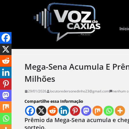
Iníci
Mega-Sena Acumula E Prêmi
Milhões
29/01/2026
locutoredersonedinho23@gmail.com
nenhum c
Compartilhe essa Informação
Prêmio da Mega-Sena acumula e cheg
sorteio.