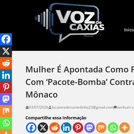
Iníci
Mulher É Apontada Como P
Com ‘pacote-Bomba’ Contr
Mônaco
03/07/2026
locutoredersonedinho23@gmail.com
nenhum c
Compartilhe essa Informação