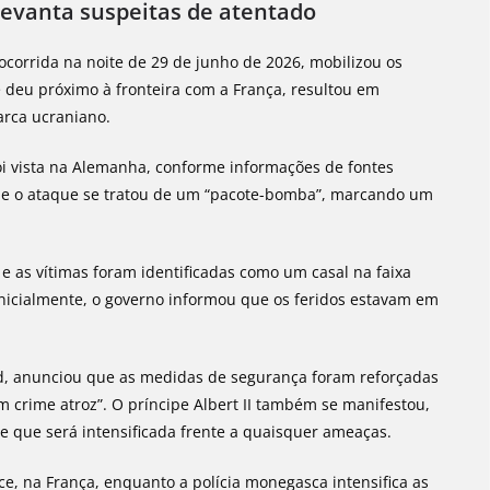
levanta suspeitas de atentado
orrida na noite de 29 de junho de 2026, mobilizou os
e deu próximo à fronteira com a França, resultou em
arca ucraniano.
oi vista na Alemanha, conforme informações de fontes
ue o ataque se tratou de um “pacote-bomba”, marcando um
, e as vítimas foram identificadas como um casal na faixa
Inicialmente, o governo informou que os feridos estavam em
d, anunciou que as medidas de segurança foram reforçadas
m crime atroz”. O príncipe Albert II também se manifestou,
e que será intensificada frente a quaisquer ameaças.
ce, na França, enquanto a polícia monegasca intensifica as