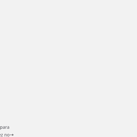
 para
ez no