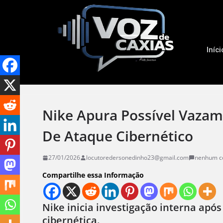
Iníci
Nike Apura Possível Vaza
De Ataque Cibernético
27/01/2026
locutoredersonedinho23@gmail.com
nenhum c
Compartilhe essa Informação
Nike inicia investigação interna apó
cibernética.