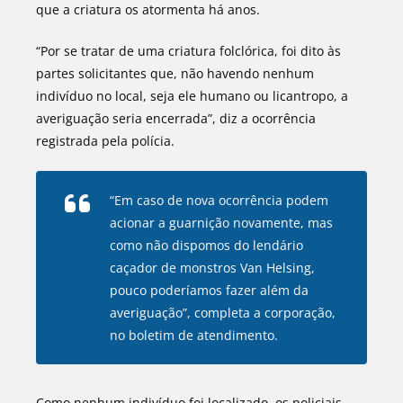
que a criatura os atormenta há anos.
“Por se tratar de uma criatura folclórica, foi dito às
partes solicitantes que, não havendo nenhum
indivíduo no local, seja ele humano ou licantropo, a
averiguação seria encerrada”, diz a ocorrência
registrada pela polícia.
“Em caso de nova ocorrência podem
acionar a guarnição novamente, mas
como não dispomos do lendário
caçador de monstros Van Helsing,
pouco poderíamos fazer além da
averiguação”, completa a corporação,
no boletim de atendimento.
Como nenhum indivíduo foi localizado, os policiais