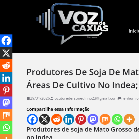
Iníci
Produtores De Soja De Mat
Áreas De Cultivo No Indea;
29/01/2026
locutoredersonedinho23@gmail.com
nenhum c
Compartilhe essa Informação
Produtores de soja de Mato Grosso d
no Indea.