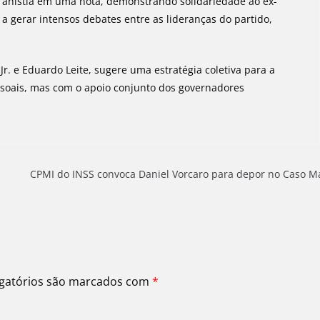
 à anistia em uma nota, demonstrando solidariedade ao ex-
a gerar intensos debates entre as lideranças do partido,
Jr. e Eduardo Leite, sugere uma estratégia coletiva para a
essoais, mas com o apoio conjunto dos governadores
CPMI do INSS convoca Daniel Vorcaro para depor no Caso M
gatórios são marcados com
*