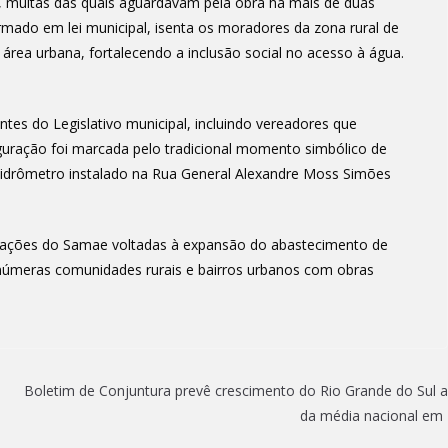
is, muitas das quais aguardavam pela obra há mais de duas
ado em lei municipal, isenta os moradores da zona rural de
área urbana, fortalecendo a inclusão social no acesso à água.
tes do Legislativo municipal, incluindo vereadores que
uguração foi marcada pelo tradicional momento simbólico de
o hidrômetro instalado na Rua General Alexandre Moss Simões
de ações do Samae voltadas à expansão do abastecimento de
inúmeras comunidades rurais e bairros urbanos com obras
Boletim de Conjuntura prevê crescimento do Rio Grande do Sul 
da média nacional em