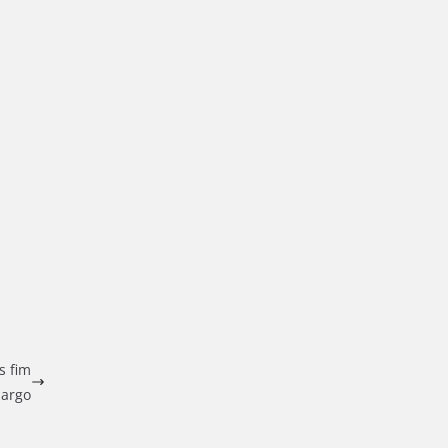
s fim
argo