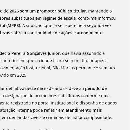
no de
2026 sem um promotor público titular
, mantendo o
ores substitutos em regime de escala
, conforme informou
Sul (MPRS)
. A situação, que já se repete pela segunda vez
ertezas sobre a continuidade de ações e atendimento
écio Pereira Gonçalves Júnior
, que havia assumido a
 anterior em que a cidade ficara sem um titular após a
movimentação institucional, São Marcos permanece sem um
ovido em 2025.
r definitivo neste início de ano se deve ao
período de
ou à designação de promotores substitutos conforme uma
mente registrada no portal institucional e disponha de dados
 atuação interina pode refletir em
atendimento mais
e em demandas cíveis e criminais de maior complexidade.