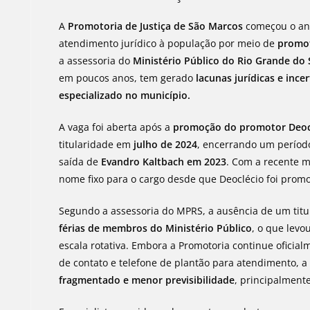
A
Promotoria de Justiça de São Marcos
começou o a
atendimento jurídico à população por meio de
promot
a assessoria do
Ministério Público do Rio Grande do 
em poucos anos, tem gerado
lacunas jurídicas e inc
especializado no município.
A vaga foi aberta após a
promoção do promotor Deocl
titularidade em
julho de 2024
, encerrando um período
saída de
Evandro Kaltbach em 2023
. Com a recente 
nome fixo para o cargo desde que Deoclécio foi prom
Segundo a assessoria do MPRS, a ausência de um titula
férias de membros do Ministério Público
, o que lev
escala rotativa. Embora a Promotoria continue oficial
de contato e telefone de plantão para atendimento, a
fragmentado e menor previsibilidade
, principalment