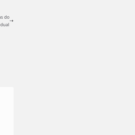
as do
adual