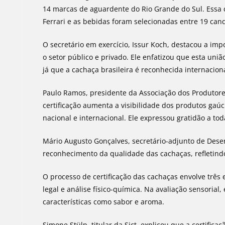
14 marcas de aguardente do Rio Grande do Sul. Essa 
Ferrari e as bebidas foram selecionadas entre 19 can
O secretário em exercício, Issur Koch, destacou a imp
o setor público e privado. Ele enfatizou que esta un
já que a cachaça brasileira é reconhecida internacio
Paulo Ramos, presidente da Associação dos Produtor
certificação aumenta a visibilidade dos produtos ga
nacional e internacional. Ele expressou gratidão a tod
Mário Augusto Gonçalves, secretário-adjunto de Dese
reconhecimento da qualidade das cachaças, refletind
O processo de certificação das cachaças envolve três 
legal e análise físico-química. Na avaliação sensoria
características como sabor e aroma.
Simone Stülp, titular da Sict, explicou que a certific