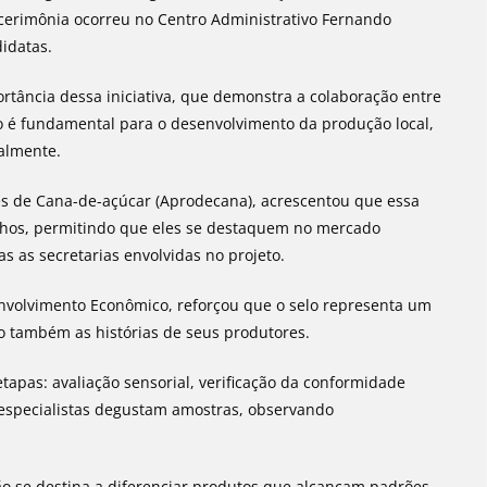
cerimônia ocorreu no Centro Administrativo Fernando
didatas.
ortância dessa iniciativa, que demonstra a colaboração entre
ião é fundamental para o desenvolvimento da produção local,
nalmente.
es de Cana-de-açúcar (Aprodecana), acrescentou que essa
úchos, permitindo que eles se destaquem no mercado
as as secretarias envolvidas no projeto.
nvolvimento Econômico, reforçou que o selo representa um
o também as histórias de seus produtores.
etapas: avaliação sensorial, verificação da conformidade
l, especialistas degustam amostras, observando
ação se destina a diferenciar produtos que alcançam padrões