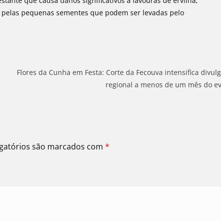
estante que causa danos significativos a lavouras de ervilha,
tada pelas pequenas sementes que podem ser levadas pelo
Flores da Cunha em Festa: Corte da Fecouva intensifica divul
regional a menos de um mês do e
gatórios são marcados com
*