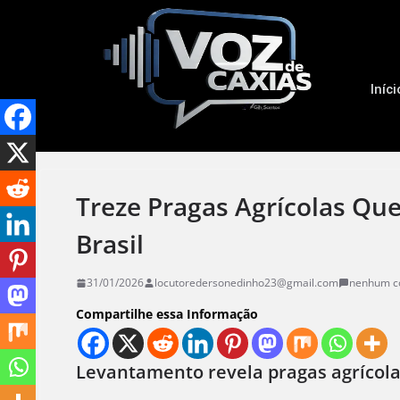
Iníci
Treze Pragas Agrícolas Q
Brasil
31/01/2026
locutoredersonedinho23@gmail.com
nenhum c
Compartilhe essa Informação
Levantamento revela pragas agrícolas 