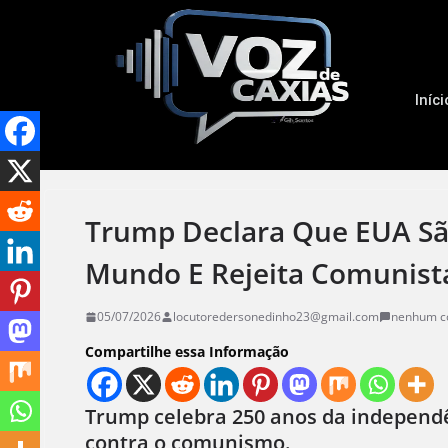
Iníci
Trump Declara Que EUA São
Mundo E Rejeita Comunist
05/07/2026
locutoredersonedinho23@gmail.com
nenhum c
Compartilhe essa Informação
Trump celebra 250 anos da independê
contra o comunismo.