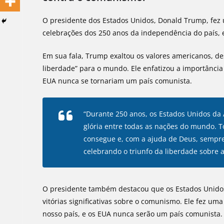
O presidente dos Estados Unidos, Donald Trump, fez 
celebrações dos 250 anos da independência do país,
Em sua fala, Trump exaltou os valores americanos, d
liberdade” para o mundo. Ele enfatizou a importânci
EUA nunca se tornariam um país comunista.
“Durante 250 anos, os Estados Unidos da 
glória entre todas as nações do mundo.
consegue e, com a ajuda de Deus, sempr
celebrando o triunfo da liberdade sobre a
O presidente também destacou que os Estados Unidos 
vitórias significativas sobre o comunismo. Ele fez 
nosso país, e os EUA nunca serão um país comunista