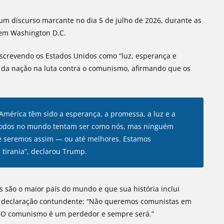
um discurso marcante no dia 5 de julho de 2026, durante as
 em Washington D.C.
escrevendo os Estados Unidos como “luz, esperança e
a da nação na luta contra o comunismo, afirmando que os
América têm sido a esperança, a promessa, a luz e a
 Todos no mundo tentam ser como nós, mas ninguém
e seremos assim — ou até melhores. Estamos
 tirania”, declarou Trump.
são o maior país do mundo e que sua história inclui
uma declaração contundente: “Não queremos comunistas em
. O comunismo é um perdedor e sempre será.”