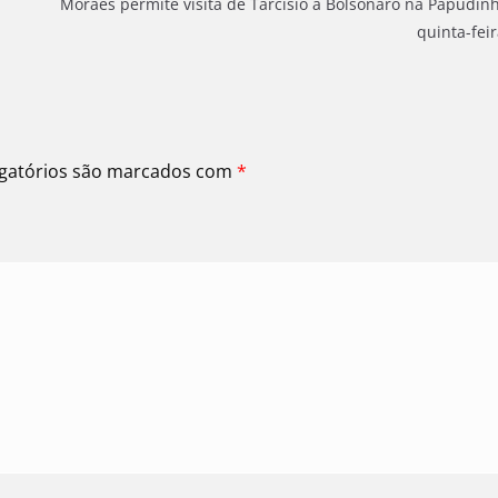
Moraes permite visita de Tarcísio a Bolsonaro na Papudin
quinta-feir
gatórios são marcados com
*