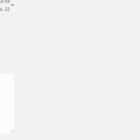
ha na
a, 22