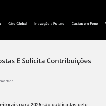
o
Giro Global
Inovação e Futuro
Caxias em Foco
tas E Solicita Contribuições
omentário
itorais para 2026 são publicadas pelo