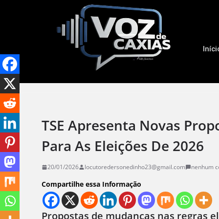
Iníci
TSE Apresenta Novas Propos
Para As Eleições De 2026
20/01/2026
locutoredersonedinho23@gmail.com
nenhum c
Compartilhe essa Informação
Propostas de mudanças nas regras ele