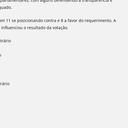
 os parlamentares, com alguns defendendo a transparência e
equado.
om 11 se posicionando contra e 8 a favor do requerimento. A
influenciou o resultado da votação.
trário
o
rário