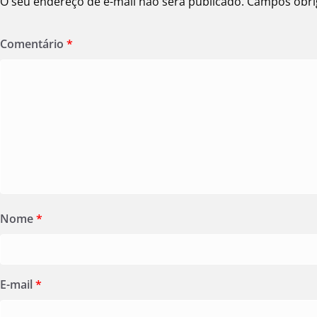
O seu endereço de e-mail não será publicado.
Campos obri
Comentário
*
Nome
*
E-mail
*