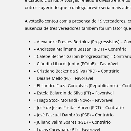
e Cláudio Libardi. A votação refletiu a divisão entre
outros sugerindo que o diálogo prévio seria mais ad
A votação contou com a presença de 19 vereadores, c
ausência de três vereadores também foi um fator que 
– Alexandre Prestes Bortoluz (Progressistas) – Con
– Andressa Mallmann Bassani (PDT) – Contrária
– Calebe Becher Garbin (Progressistas) – Contrári
– Cláudio Libardi Junior (PCdoB) – Favorável
– Cristiano Becker da Silva (PRD) – Contrário
– Daiane Mello (PL) – Favorável
– Elisandro Fiuza Gonçalves (Republicanos) – Cont
– Estela Balardin da Silva (PT) – Favorável
– Hiago Stock Morandi (Novo) – Favorável
– José de Jesus Freitas Abreu (PDT) – Contrário
– José Pascual Dambrós (PSB) – Contrário
– Juliano Valim Soares (PSD) – Contrário
– Lucas Caregnato (PT) – Favorável