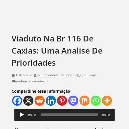
Viaduto Na Br 116 De
Caxias: Uma Analise De
Prioridades
31/01/2026
locutoredersonedinho23@gmail.com
nenhum comentário
Compartilhe essa Informação
Tocador
00:00
00:00
de
áudio