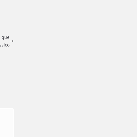
s que
ssico