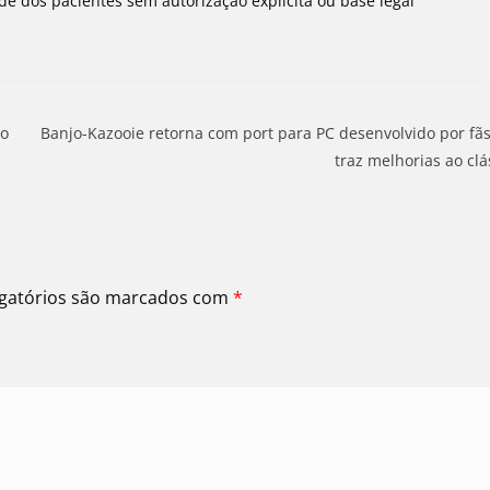
e dos pacientes sem autorização explícita ou base legal
ao
Banjo-Kazooie retorna com port para PC desenvolvido por fã
traz melhorias ao clá
gatórios são marcados com
*