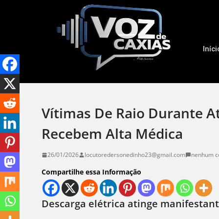
Iníci
Vítimas De Raio Durante At
Recebem Alta Médica
26/01/2026
locutoredersonedinho23@gmail.com
nenhum c
Compartilhe essa Informação
Descarga elétrica atinge manifestant