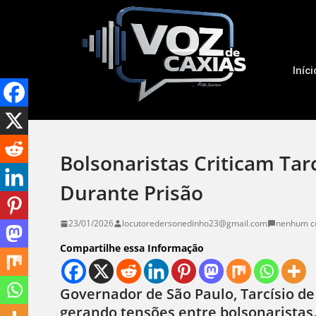
Iníci
Bolsonaristas Criticam Tarc
Durante Prisão
23/01/2026
locutoredersonedinho23@gmail.com
nenhum c
Compartilhe essa Informação
Governador de São Paulo, Tarcísio de F
gerando tensões entre bolsonaristas