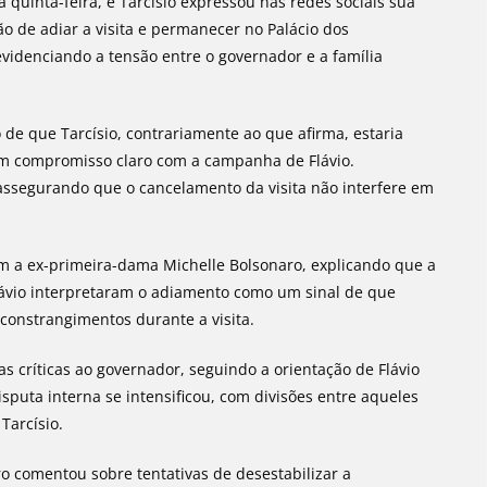
 quinta-feira, e Tarcísio expressou nas redes sociais sua
ão de adiar a visita e permanecer no Palácio dos
evidenciando a tensão entre o governador e a família
 de que Tarcísio, contrariamente ao que afirma, estaria
um compromisso claro com a campanha de Flávio.
 assegurando que o cancelamento da visita não interfere em
m a ex-primeira-dama Michelle Bolsonaro, explicando que a
ávio interpretaram o adiamento como um sinal de que
 constrangimentos durante a visita.
s críticas ao governador, seguindo a orientação de Flávio
sputa interna se intensificou, com divisões entre aqueles
Tarcísio.
 comentou sobre tentativas de desestabilizar a