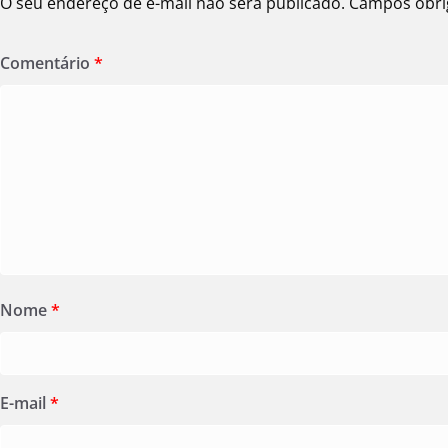
O seu endereço de e-mail não será publicado.
Campos obri
Comentário
*
Nome
*
E-mail
*