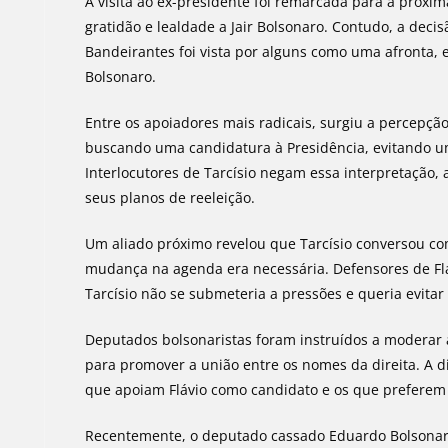
A visita ao ex-presidente foi remarcada para a próxima
gratidão e lealdade a Jair Bolsonaro. Contudo, a decis
Bandeirantes foi vista por alguns como uma afronta, 
Bolsonaro.
Entre os apoiadores mais radicais, surgiu a percepção
buscando uma candidatura à Presidência, evitando 
Interlocutores de Tarcísio negam essa interpretação,
seus planos de reeleição.
Um aliado próximo revelou que Tarcísio conversou co
mudança na agenda era necessária. Defensores de Fl
Tarcísio não se submeteria a pressões e queria evitar
Deputados bolsonaristas foram instruídos a moderar a
para promover a união entre os nomes da direita. A di
que apoiam Flávio como candidato e os que preferem 
Recentemente, o deputado cassado Eduardo Bolsonaro