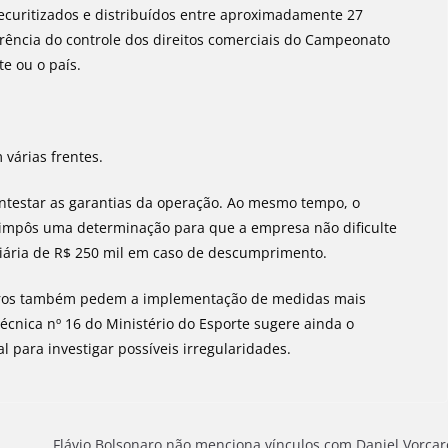
 securitizados e distribuídos entre aproximadamente 27
erência do controle dos direitos comerciais do Campeonato
te ou o país.
 várias frentes.
ntestar as garantias da operação. Ao mesmo tempo, o
 impôs uma determinação para que a empresa não dificulte
diária de R$ 250 mil em caso de descumprimento.
itros também pedem a implementação de medidas mais
cnica nº 16 do Ministério do Esporte sugere ainda o
 para investigar possíveis irregularidades.
Flávio Bolsonaro não menciona vínculos com Daniel Vorca