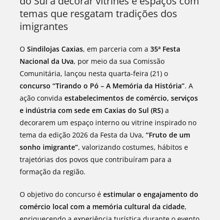
do Sul a decorar vitrines e espaços com
temas que resgatam tradições dos
imigrantes
O
Sindilojas Caxias
, em parceria com a
35ª Festa
Nacional da Uva
, por meio da sua Comissão
Comunitária, lançou nesta quarta-feira (21) o
concurso “Tirando o Pó – A Memória da História”
. A
ação convida
estabelecimentos de comércio, serviços
e indústria com sede em Caxias do Sul (RS)
a
decorarem um espaço interno ou vitrine inspirado no
tema da edição 2026 da Festa da Uva,
“Fruto de um
sonho imigrante”
, valorizando costumes, hábitos e
trajetórias dos povos que contribuíram para a
formação da região.
O objetivo do concurso é
estimular o engajamento do
comércio local com a memória cultural da cidade
,
enriquecendo a experiência turística durante o evento