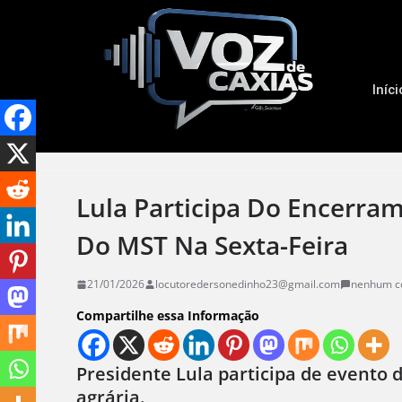
Iníci
Lula Participa Do Encerra
Do MST Na Sexta-Feira
21/01/2026
locutoredersonedinho23@gmail.com
nenhum c
Compartilhe essa Informação
Presidente Lula participa de evento 
agrária.