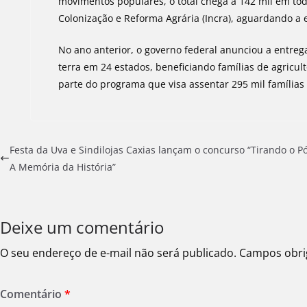
movimentos populares, o total chega a 142 mil em todo
Colonização e Reforma Agrária (Incra), aguardando a e
No ano anterior, o governo federal anunciou a entreg
terra em 24 estados, beneficiando famílias de agricu
parte do programa que visa assentar 295 mil famílias 
Festa da Uva e Sindilojas Caxias lançam o concurso “Tirando o Pó
A Memória da História”
Deixe um comentário
O seu endereço de e-mail não será publicado.
Campos obri
Comentário
*