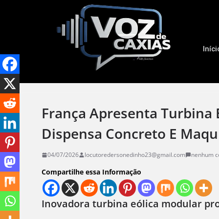
Iníci
França Apresenta Turbina 
Dispensa Concreto E Maqu
04/07/2026
locutoredersonedinho23@gmail.com
nenhum c
Compartilhe essa Informação
Inovadora turbina eólica modular pro