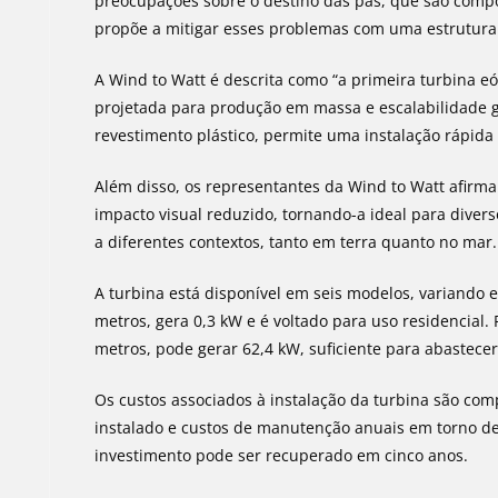
preocupações sobre o destino das pás, que são compost
propõe a mitigar esses problemas com uma estrutura 
A Wind to Watt é descrita como “a primeira turbina eó
projetada para produção em massa e escalabilidade glo
revestimento plástico, permite uma instalação rápid
Além disso, os representantes da Wind to Watt afirm
impacto visual reduzido, tornando-a ideal para dive
a diferentes contextos, tanto em terra quanto no mar.
A turbina está disponível em seis modelos, variand
metros, gera 0,3 kW e é voltado para uso residencial
metros, pode gerar 62,4 kW, suficiente para abastecer 
Os custos associados à instalação da turbina são co
instalado e custos de manutenção anuais em torno de
investimento pode ser recuperado em cinco anos.