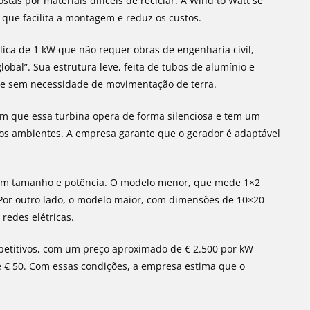
as por materiais difíceis de reciclar. A Wind to Watt se
que facilita a montagem e reduz os custos.
lica de 1 kW que não requer obras de engenharia civil,
bal”. Sua estrutura leve, feita de tubos de alumínio e
a e sem necessidade de movimentação de terra.
am que essa turbina opera de forma silenciosa e tem um
rsos ambientes. A empresa garante que o gerador é adaptável
o em tamanho e potência. O modelo menor, que mede 1×2
. Por outro lado, o modelo maior, com dimensões de 10×20
redes elétricas.
mpetitivos, com um preço aproximado de € 2.500 por kW
 € 50. Com essas condições, a empresa estima que o