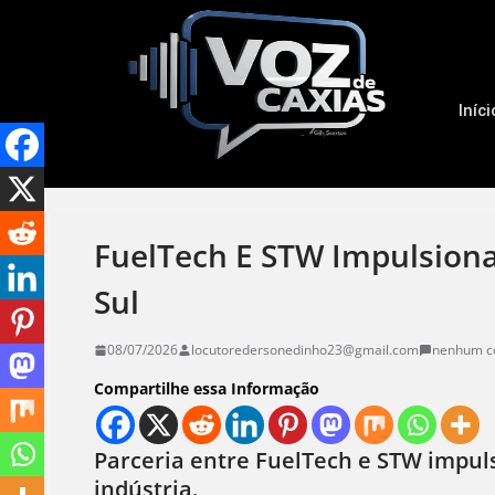
Iníci
FuelTech E STW Impulsion
Sul
08/07/2026
locutoredersonedinho23@gmail.com
nenhum c
Compartilhe essa Informação
Parceria entre FuelTech e STW impul
indústria.