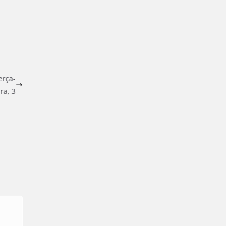
erça-
ira, 3