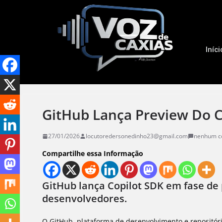
Iníci
GitHub Lança Preview Do C
27/01/2026
locutoredersonedinho23@gmail.com
nenhum c
Compartilhe essa Informação
GitHub lança Copilot SDK em fase de 
desenvolvedores.
O GitHub, plataforma de desenvolvimento e repositór