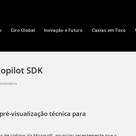
o
Giro Global
Inovação e Futuro
Caxias em Foco
opilot SDK
omentário
pré-visualização técnica para
io de códigos da Microsoft, anunciou recentemente que o