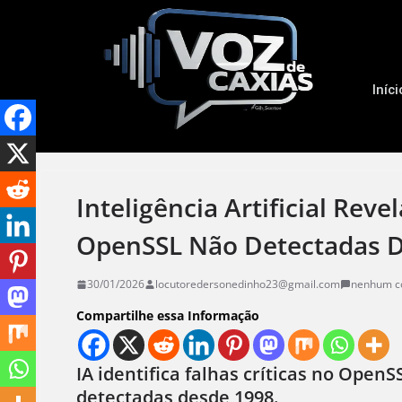
Iníci
Inteligência Artificial Rev
OpenSSL Não Detectadas 
30/01/2026
locutoredersonedinho23@gmail.com
nenhum c
Compartilhe essa Informação
IA identifica falhas críticas no Open
detectadas desde 1998.