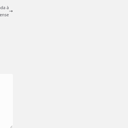
ada à
nense