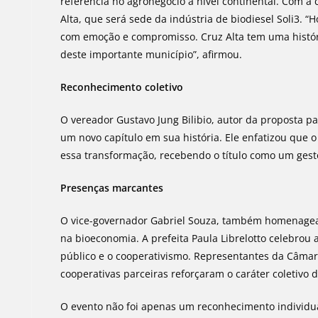
referência no agronegócio a nível continental. Com a
Alta, que será sede da indústria de biodiesel Soli3.
com emoção e compromisso. Cruz Alta tem uma históri
deste importante município”, afirmou.
Reconhecimento coletivo
O vereador Gustavo Jung Bilibio, autor da proposta 
um novo capítulo em sua história. Ele enfatizou que 
essa transformação, recebendo o título como um gesto
Presenças marcantes
O vice-governador Gabriel Souza, também homenagead
na bioeconomia. A prefeita Paula Librelotto celebro
público e o cooperativismo. Representantes da Câmar
cooperativas parceiras reforçaram o caráter coletiv
O evento não foi apenas um reconhecimento individu