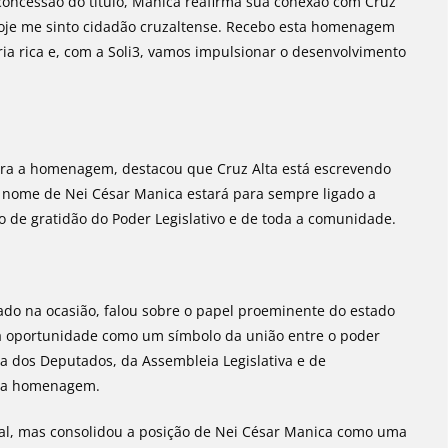
 concessão do título, Manica reafirma sua conexão com Cruz
 “Hoje me sinto cidadão cruzaltense. Recebo esta homenagem
a rica e, com a Soli3, vamos impulsionar o desenvolvimento
para a homenagem, destacou que Cruz Alta está escrevendo
o nome de Nei César Manica estará para sempre ligado a
 de gratidão do Poder Legislativo e de toda a comunidade.
o na ocasião, falou sobre o papel proeminente do estado
u a oportunidade como um símbolo da união entre o poder
a dos Deputados, da Assembleia Legislativa e de
o da homenagem.
al, mas consolidou a posição de Nei César Manica como uma