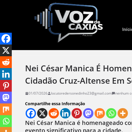
Iníci
Nei César Manica É Homen
Cidadão Cruz-Altense Em S
01/07/2026
locutoredersonedinho23@gmail.com
nenhum c
Compartilhe essa Informação
Nei César Manica é homenageado com
evento significativo para a cidade.